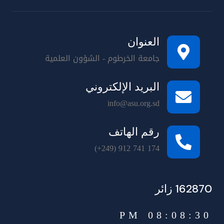
العنوان
جامعة الخرطوم - الشؤون العلمية
البريد الإلكتروني
info@asu.org.sd
رقم الهاتف
(+249) 912 741 174
162870 زائر
08:08:30 PM