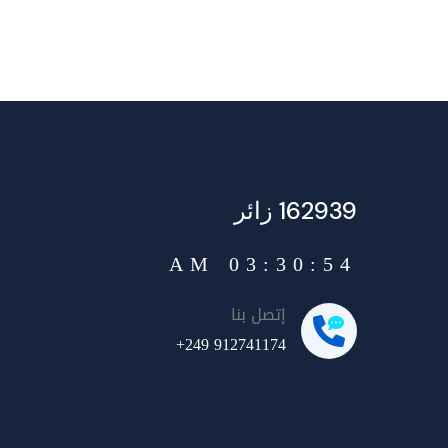
162939 زائر
03:30:54 AM
إتصل بنا
+249 912741174