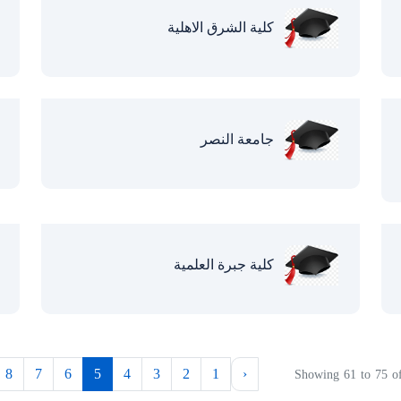
كلية الشرق الاهلية
جامعة النصر
كلية جبرة العلمية
8
7
6
5
4
3
2
1
‹
Showing
61
to
75
o