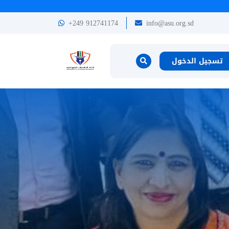
+249 912741174
info@asu.org.sd
تسجيل الدخول