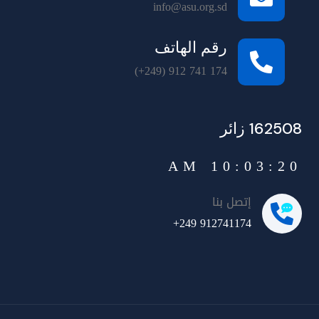
info@asu.org.sd
رقم الهاتف
(+249) 912 741 174
162508 زائر
10:03:20 AM
إتصل بنا
+249 912741174