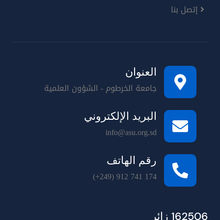
إتصل بنا
العنوان
جامعة الخرطوم - الشؤون العلمية
البريد الإلكتروني
info@asu.org.sd
رقم الهاتف
(+249) 912 741 174
162506 زائر