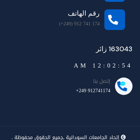
رقم الهاتف
(+249) 912 741 174
163043 زائر
12:02:54 AM
إتصل بنا
+249 912741174
إتحاد الجامعات السودانية ,جميع الحقوق محفوظة .