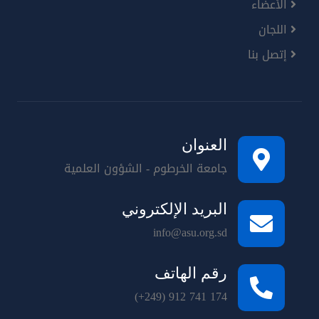
الأعضاء
اللجان
إتصل بنا
العنوان
جامعة الخرطوم - الشؤون العلمية
البريد الإلكتروني
info@asu.org.sd
رقم الهاتف
(+249) 912 741 174