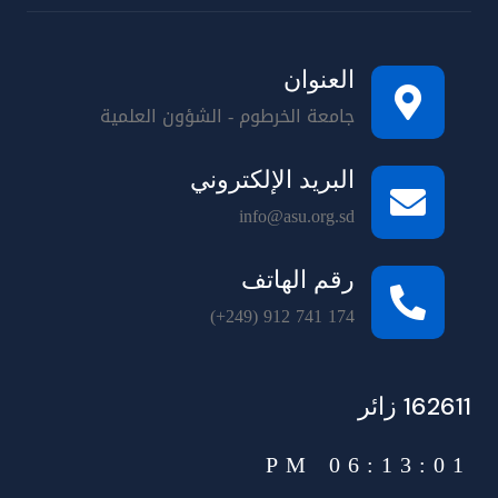
العنوان
جامعة الخرطوم - الشؤون العلمية
البريد الإلكتروني
info@asu.org.sd
رقم الهاتف
(+249) 912 741 174
162611 زائر
06:13:01 PM