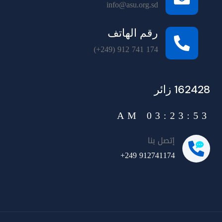
info@asu.org.sd
رقم الهاتف
(+249) 912 741 174
162428 زائر
03:23:53 AM
إتصل بنا
+249 912741174