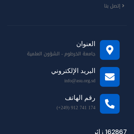
إتصل بنا
العنوان
جامعة الخرطوم - الشؤون العلمية
البريد الإلكتروني
info@asu.org.sd
رقم الهاتف
(+249) 912 741 174
162867 زائر