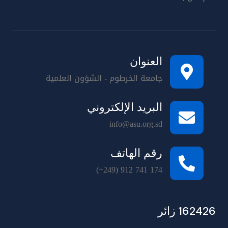
العنوان
جامعة الخرطوم - الشؤون العلمية
البريد الإلكتروني
info@asu.org.sd
رقم الهاتف
(+249) 912 741 174
162426 زائر