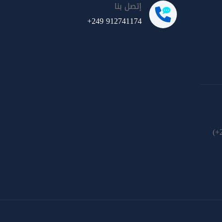
إتصل بنا
+249 912741174
(+