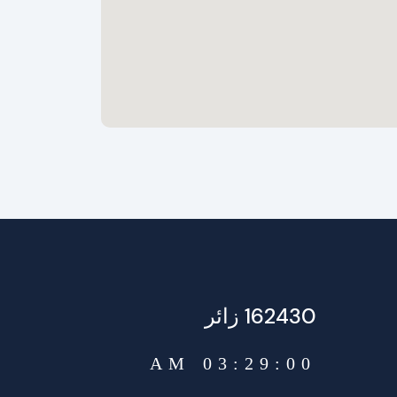
162430 زائر
03:29:02 AM