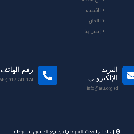
الأعضاء
اللجان
إتصل بنا
البريد
رقم الهاتف
الإلكتروني
249) 912 741 174
info@asu.org.sd
إتحاد الجامعات السودانية ,جميع الحقوق محفوظة .