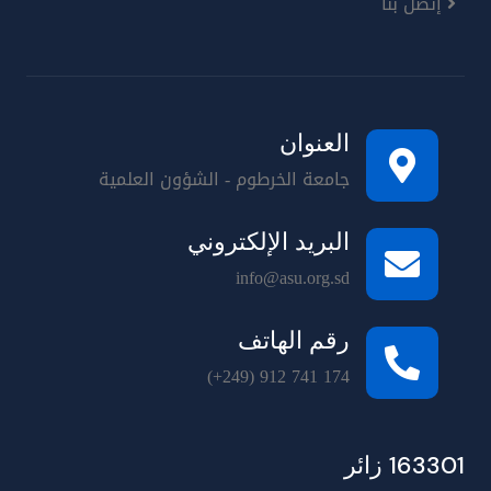
إتصل بنا
العنوان
جامعة الخرطوم - الشؤون العلمية
البريد الإلكتروني
info@asu.org.sd
رقم الهاتف
(+249) 912 741 174
163301 زائر