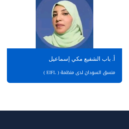
أ. باب الشفيع مكي إسماعيل
منسق السودان لدى منظمة ( EIFL )