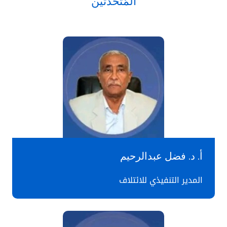
المٌتحدثين
أ. د. فضل عبدالرحيم
المدير التنفيذي للائتلاف