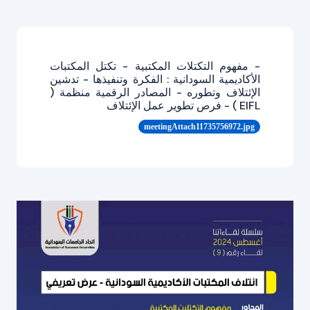
- مفهوم التكتلات المكتبية - تكتل المكتبات
الأكاديمية السودانية : الفكرة وتنفيذها - تدشين
الإئتلاف وتطوره - المصادر الرقمية منظمة (
EIFL ) - فرص تطوير عمل الإئتلاف
meetingAttach11735756972.jpg