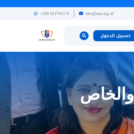
+249 912741174
info@asu.org.sd
تسجيل الدخول
 والخاص