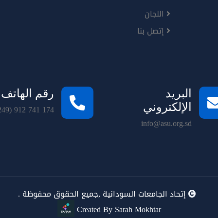
اللجان
إتصل بنا
البريد
رقم الهاتف
الإلكتروني
249) 912 741 174
info@asu.org.sd
إتحاد الجامعات السودانية ,جميع الحقوق محفوظة .
Created By Sarah Mokhtar