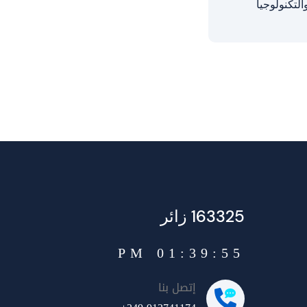
لتكنولوجيا
163325 زائر
01:39:55 PM
إتصل بنا