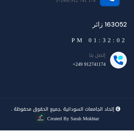
(+249) 912 741 174
163052 زائر
01:32:03 PM
إتصل بنا
+249 912741174
إتحاد الجامعات السودانية ,جميع الحقوق محفوظة .
Created By Sarah Mokhtar