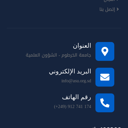
إتصل بنا
العنوان
جامعة الخرطوم - الشؤون العلمية
البريد الإلكتروني
info@asu.org.sd
رقم الهاتف
(+249) 912 741 174