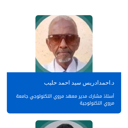
د.احمدادريس سيد احمد حليب
أستاذ مشارك مدير معهد مروي التكنولوجي جامعة
مروي التكنولوجية