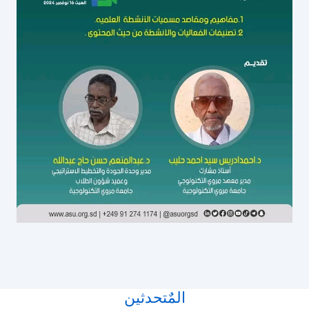
المٌتحدثين