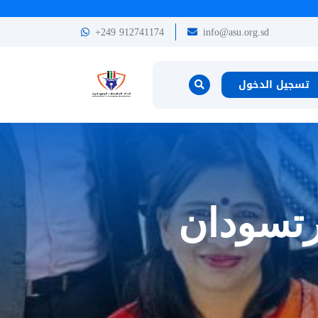
+249 912741174
info@asu.org.sd
تسجيل الدخول
ورتسودان