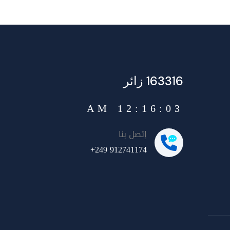
163316 زائر
12:16:04 AM
إتصل بنا
+249 912741174