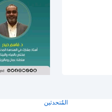
المٌتحدثين