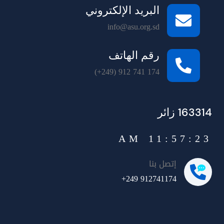
البريد الإلكتروني
info@asu.org.sd
رقم الهاتف
(+249) 912 741 174
163314 زائر
11:57:23 AM
إتصل بنا
+249 912741174